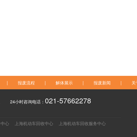
|
报废流程
|
解体展示
|
报废新闻
|
关
021-57662278
经理
24小时咨询电话：
务中心
上海机动车回收中心
上海机动车回收服务中心