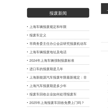
报废新闻
上海车辆报废规定和年限
报废车定义
市商务委主任办公会议研究报废机动车
回收管理、提升外贸企业汇率风险管理
上海车辆报废地址及电话
能力等工作
2024年上海车辆强制报废标准
进口车的报废期是几年
上海新能源汽车报废年限最新规定：非
联
营运无强制年限，营运车8年起
上海汽车报废期是多少年
联系
报废车回收企业如何处理报废车
联
2025年上海报废车回收免费上门吗？