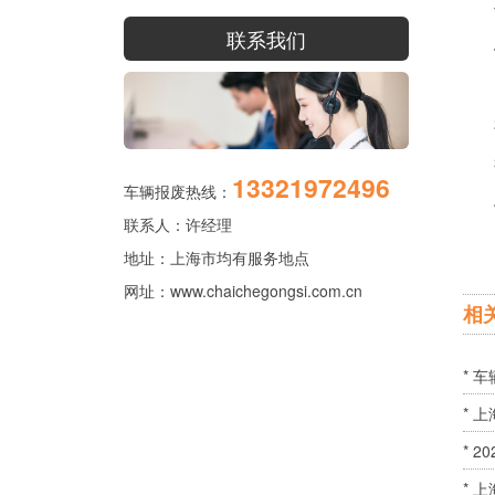
联系网
联系我们
1、
2
3
13321972496
车辆报废热线：
4
联系人：许经理
地址：上海市均有服务地点
网址：
www.chaichegongsi.com.cn
相
* 
* 
* 
* 